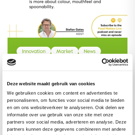
Innovation
Market
News
Stories
Sustainability
Podcast episode 3: How to
overcome the difficulties of
Deze website maakt gebruik van cookies
creating plant-based cheese &
We gebruiken cookies om content en advertenties te
dairy?
personaliseren, om functies voor social media te bieden
en om ons websiteverkeer te analyseren. Ook delen we
informatie over uw gebruik van onze site met onze
Read more
partners voor social media, adverteren en analyse. Deze
partners kunnen deze gegevens combineren met andere